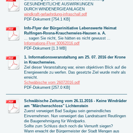
GESUNDHEITLICHE AUSWIRKUNGEN
DURCH WINDENERGIEANLAGEN
windkraft-gefaehrdung-infraschall.pdf
PDF-Dokument [754.1 KB]
Info-Flyer der Bürgerinitiative Lebenswerte Heimat
Rulfingen-Rosna-Krauchenwies-Hausen a. A.
... sagen Sie nicht, Sie hätten es nicht gewusst ...
Informations-Flyer 30062016.pdf
PDF-Dokument [1.3 MB]
1. Informationsveranstaltung am 25. 07. 2016 der Krone
in Krauchenwies.
Ziel dieser Veranstaltung war, einen objektiven Blick auf die
Energiewende zu werfen. Das gesetzte Ziel wurde mehr als
erreicht.
Schwäbische vom 26072016.pdf
PDF-Dokument [257.0 KB]
Schwäbische Zeitung vom 26.11.2016 - Keine Windräder
am "Märchenschloss" Lichtenstein
Zuerst verweigert Bad Saulgau sein gemeindliches
Einvernehmen. Nun verweigert das Landratsamt Reutlingen
die Baugenehmigung für Windparks.
Sollte zum Schluss doch noch die Vernunft siegen?
Wann erwacht der Bürgermeister der Stadt Mengen aus