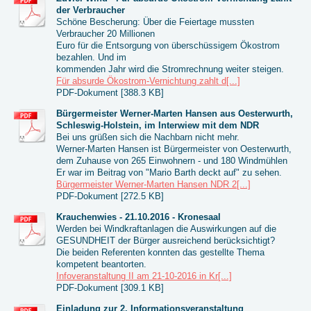
der Verbraucher
Schöne Bescherung: Über die Feiertage mussten
Verbraucher 20 Millionen
Euro für die Entsorgung von überschüssigem Ökostrom
bezahlen. Und im
kommenden Jahr wird die Stromrechnung weiter steigen.
Für absurde Ökostrom-Vernichtung zahlt d[...]
PDF-Dokument [388.3 KB]
Bürgermeister Werner-Marten Hansen aus Oesterwurth,
Schleswig-Holstein, im Interwiew mit dem NDR
Bei uns grüßen sich die Nachbarn nicht mehr.
Werner-Marten Hansen ist Bürgermeister von Oesterwurth,
dem Zuhause von 265 Einwohnern - und 180 Windmühlen
Er war im Beitrag von "Mario Barth deckt auf" zu sehen.
Bürgermeister Werner-Marten Hansen NDR 2[...]
PDF-Dokument [272.5 KB]
Krauchenwies - 21.10.2016 - Kronesaal
Werden bei Windkraftanlagen die Auswirkungen auf die
GESUNDHEIT der Bürger ausreichend berücksichtigt?
Die beiden Referenten konnten das gestellte Thema
kompetent beantorten.
Infoveranstaltung II am 21-10-2016 in Kr[...]
PDF-Dokument [309.1 KB]
Einladung zur 2. Informationsveranstaltung