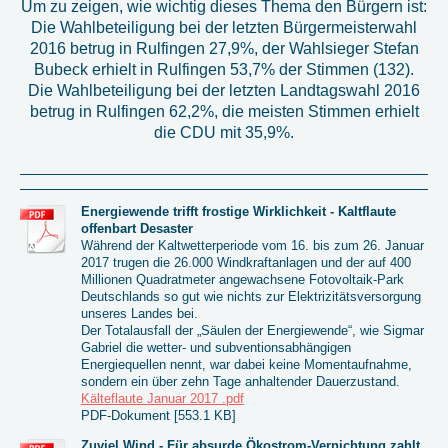
Um zu zeigen, wie wichtig dieses Thema den Bürgern ist:
Die Wahlbeteiligung bei der letzten Bürgermeisterwahl
2016 betrug in Rulfingen 27,9%, der Wahlsieger Stefan
Bubeck erhielt in Rulfingen 53,7% der Stimmen (132).
Die Wahlbeteiligung bei der letzten Landtagswahl 2016
betrug in Rulfingen 62,2%, die meisten Stimmen erhielt
die CDU mit 35,9%.
Energiewende trifft frostige Wirklichkeit - Kaltflaute
offenbart Desaster
Während der Kaltwetterperiode vom 16. bis zum 26. Januar
2017 trugen die 26.000 Windkraftanlagen und der auf 400
Millionen Quadratmeter angewachsene Fotovoltaik-Park
Deutschlands so gut wie nichts zur Elektrizitätsversorgung
unseres Landes bei.
Der Totalausfall der „Säulen der Energiewende“, wie Sigmar
Gabriel die wetter- und subventionsabhängigen
Energiequellen nennt, war dabei keine Momentaufnahme,
sondern ein über zehn Tage anhaltender Dauerzustand.
Kälteflaute Januar 2017 .pdf
PDF-Dokument [553.1 KB]
Zuviel Wind - Für absurde Ökostrom-Vernichtung zahlt