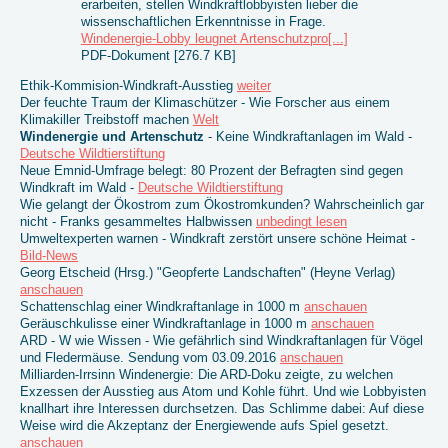
erarbeiten, stellen Windkraftlobbyisten lieber die
wissenschaftlichen Erkenntnisse in Frage.
Windenergie-Lobby leugnet Artenschutzpro[...]
PDF-Dokument [276.7 KB]
Ethik-Kommision-Windkraft-Ausstieg
weiter
Der feuchte Traum der Klimaschützer - Wie Forscher aus einem
Klimakiller Treibstoff machen
Welt
Windenergie und Artenschutz
- Keine Windkraftanlagen im Wald -
Deutsche Wildtierstiftung
Neue Emnid-Umfrage belegt: 80 Prozent der Befragten sind gegen
Windkraft im Wald -
Deutsche Wildtierstiftung
Wie gelangt der Ökostrom zum Ökostromkunden? Wahrscheinlich gar
nicht - Franks gesammeltes Halbwissen
unbedingt lesen
Umweltexperten warnen - Windkraft zerstört unsere schöne Heimat -
Bild-News
Georg Etscheid (Hrsg.) "Geopferte Landschaften" (Heyne Verlag)
anschauen
Schattenschlag einer Windkraftanlage in 1000 m
anschauen
Geräuschkulisse einer Windkraftanlage in 1000 m
anschauen
ARD - W wie Wissen - Wie gefährlich sind Windkraftanlagen für Vögel
und Fledermäuse. Sendung vom 03.09.2016
anschauen
Milliarden-Irrsinn Windenergie: Die ARD-Doku zeigte, zu welchen
Exzessen der Ausstieg aus Atom und Kohle führt. Und wie Lobbyisten
knallhart ihre Interessen durchsetzen. Das Schlimme dabei: Auf diese
Weise wird die Akzeptanz der Energiewende aufs Spiel gesetzt.
anschauen