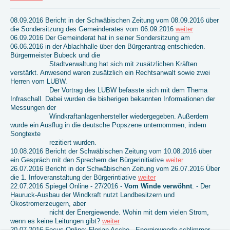
08.09.2016 Bericht in der Schwäbischen Zeitung vom 08.09.2016 über
die Sondersitzung des Gemeinderates vom 06.09.2016
weiter
06.09.2016 Der Gemeinderat hat in seiner Sondersitzung am
06.06.2016 in der Ablachhalle über den Bürgerantrag entschieden.
Bürgermeister Bubeck und die
Stadtverwaltung hat sich mit zusätzlichen Kräften
verstärkt. Anwesend waren zusätzlich ein Rechtsanwalt sowie zwei
Herren vom LUBW.
Der Vortrag des LUBW befasste sich mit dem Thema
Infraschall. Dabei wurden die bisherigen bekannten Informationen der
Messungen der
Windkraftanlagenhersteller wiedergegeben. Außerdem
wurde ein Ausflug in die deutsche Popszene unternommen, indem
Songtexte
rezitiert wurden.
10.08.2016 Bericht der Schwäbischen Zeitung vom 10.08.2016 über
ein Gespräch mit den Sprechern der Bürgerinitiative
weiter
26.07.2016 Bericht in der Schwäbischen Zeitung vom 26.07.2016 Über
die 1. Infoveranstaltung der Bürgerintiative
weiter
22.07.2016 Spiegel Online - 27/2016 -
Vom Winde verwöhnt
. - Der
Hauruck-Ausbau der Windkraft nutzt Landbesitzern und
Ökostromerzeugern, aber
nicht der Energiewende. Wohin mit dem vielen Strom,
wenn es keine Leitungen gibt?
weiter
20.07.2016 Focus Online: Florian Asche - Energiewende schlimmer