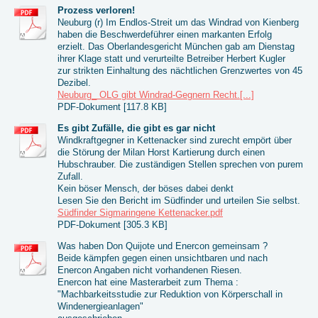
Prozess verloren!
Neuburg (r) Im Endlos-Streit um das Windrad von Kienberg
haben die Beschwerdeführer einen markanten Erfolg
erzielt. Das Oberlandesgericht München gab am Dienstag
ihrer Klage statt und verurteilte Betreiber Herbert Kugler
zur strikten Einhaltung des nächtlichen Grenzwertes von 45
Dezibel.
Neuburg_ OLG gibt Windrad-Gegnern Recht.[...]
PDF-Dokument [117.8 KB]
Es gibt Zufälle, die gibt es gar nicht
Windkraftgegner in Kettenacker sind zurecht empört über
die Störung der Milan Horst Kartierung durch einen
Hubschrauber. Die zuständigen Stellen sprechen von purem
Zufall.
Kein böser Mensch, der böses dabei denkt
Lesen Sie den Bericht im Südfinder und urteilen Sie selbst.
Südfinder Sigmaringene Kettenacker.pdf
PDF-Dokument [305.3 KB]
Was haben Don Quijote und Enercon gemeinsam ?
Beide kämpfen gegen einen unsichtbaren und nach
Enercon Angaben nicht vorhandenen Riesen.
Enercon hat eine Masterarbeit zum Thema :
"Machbarkeitsstudie zur Reduktion von Körperschall in
Windenergieanlagen"